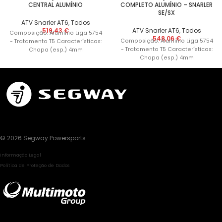
CENTRAL ALUMÍNIO
COMPLETO ALUMÍNIO – SNARLER
SE/SX
ATV Snarler AT6
,
Todos
519,43
€
ATV Snarler AT6
,
Todos
Composição: Alumínio Liga 5754
548,06
€
Composição: Alumínio Liga 5754
- Tratamento T5 Características:
- Tratamento T5 Características:
Chapa (esp.) 4mm
Chapa (esp.) 4mm
© 2026 Segway Powersports
Informação Legal
Política de Proteção de Dados