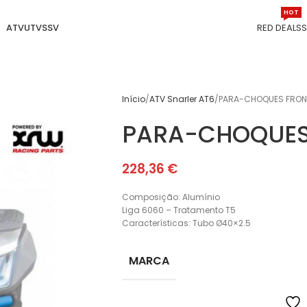
HOT
ATV
UTV
SSV
RED DEALS
Início
ATV Snarler AT6
PARA-CHOQUES FRON
PARA-CHOQUES
228,36
€
Composição: Alumínio
Liga 6060 – Tratamento T5
Características: Tubo Ø40×2.5
MARCA