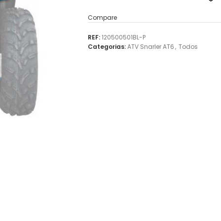
Compare
REF:
120500501BL-P
Categorias:
ATV Snarler AT6
,
Todos