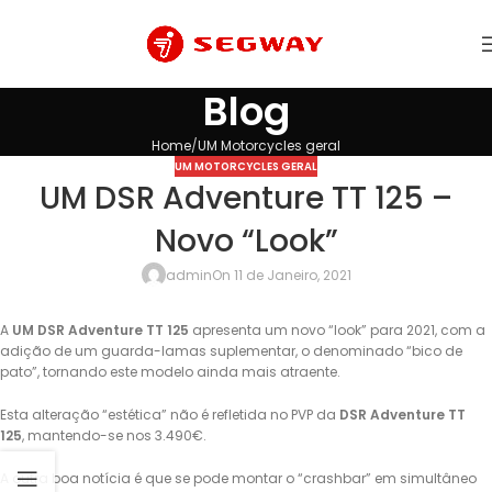
Blog
Home
UM Motorcycles geral
UM MOTORCYCLES GERAL
UM DSR Adventure TT 125 –
Novo “Look”
admin
On 11 de Janeiro, 2021
A
UM DSR Adventure TT 125
apresenta um novo “look” para 2021, com a
adição de um guarda-lamas suplementar, o denominado “bico de
pato”, tornando este modelo ainda mais atraente.
Esta alteração “estética” não é refletida no PVP da
DSR Adventure TT
125
, mantendo-se nos 3.490€.
A outra boa notícia é que se pode montar o “crashbar” em simultâneo