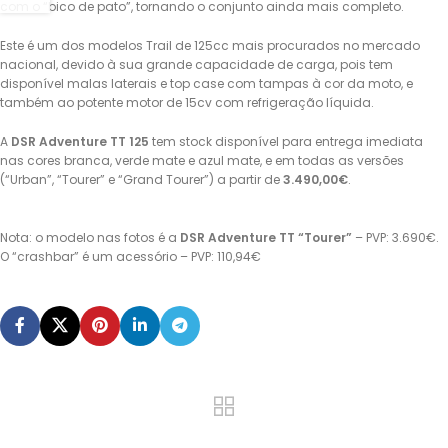
com o “bico de pato”, tornando o conjunto ainda mais completo.
Este é um dos modelos Trail de 125cc mais procurados no mercado
nacional, devido à sua grande capacidade de carga, pois tem
disponível malas laterais e top case com tampas à cor da moto, e
também ao potente motor de 15cv com refrigeração líquida.
A
DSR Adventure TT 125
tem stock disponível para entrega imediata
nas cores branca, verde mate e azul mate, e em todas as versões
(“Urban”, “Tourer” e “Grand Tourer”) a partir de
3.490,00€
.
Nota: o modelo nas fotos é a
DSR Adventure TT “Tourer”
– PVP: 3.690€.
O “crashbar” é um acessório – PVP: 110,94€