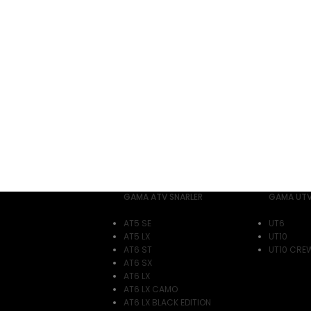
GAMA ATV SNARLER
GAMA UTV
AT5 SE
UT6
AT5 LX
UT10
AT6 ST
UT10 CRE
AT6 SX
AT6 LX
AT6 LX CAMO
AT6 LX BLACK EDITION