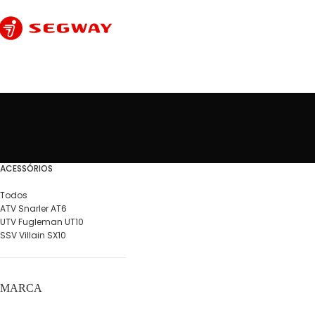
ACESSÓRIOS
Todos
ATV Snarler AT6
UTV Fugleman UT10
SSV Villain SX10
Venenatis nam phasellu
Lighting
MARCA