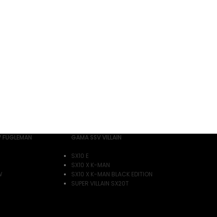
 FUGLEMAN
GAMA SSV VILLAIN
SX10 E
SX10 X K-MAN
W
SX10 X K-MAN BLACK EDITION
SUPER VILLAIN SX20T