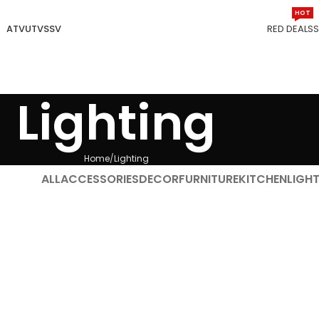
HOT
ATV
UTV
SSV
RED DEALS
Lighting
Home
Lighting
ALL
ACCESSORIES
DECOR
FURNITURE
KITCHEN
LIGH
s