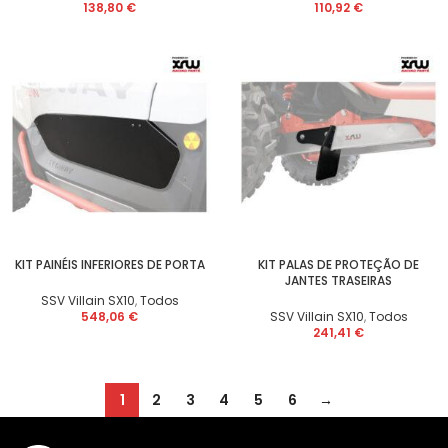
138,80
€
110,92
€
KIT PAINÉIS INFERIORES DE PORTA
KIT PALAS DE PROTEÇÃO DE
JANTES TRASEIRAS
SSV Villain SX10
,
Todos
548,06
€
SSV Villain SX10
,
Todos
241,41
€
1
2
3
4
5
6
→