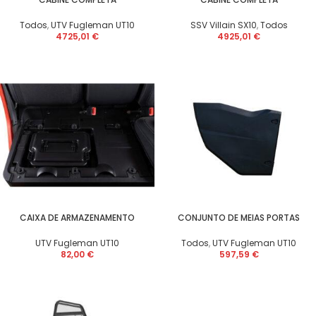
Todos
,
UTV Fugleman UT10
SSV Villain SX10
,
Todos
4725,01
€
4925,01
€
CAIXA DE ARMAZENAMENTO
CONJUNTO DE MEIAS PORTAS
UTV Fugleman UT10
Todos
,
UTV Fugleman UT10
82,00
€
597,59
€