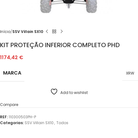
Início
SSV Villain SX10
KIT PROTEÇÃO INFERIOR COMPLETO PHD
1174,42
€
MARCA
XRW
Add to wishlist
Compare
REF:
110300503PH-P
Categorias:
SSV Villain SX10
,
Todos